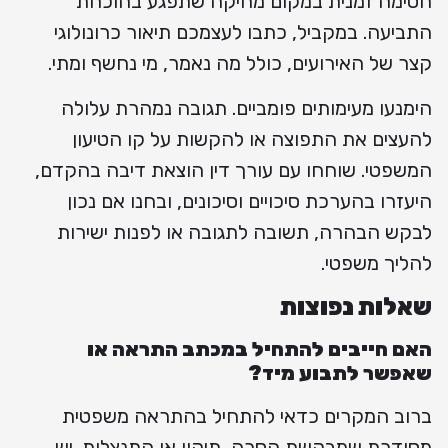
חסימה זמנית במקום מחיקה שתפגע בהוכחת
התביעה. במקביל, כתבו לעצמכם תיאור כרונולוגי
קצר של האירועים, כולל מה נאמר, מי נחשף ומתי.
הימנעו מעימותים פומביים. תגובה נמהרת עלולה
להעצים את התפוצה או להקשות על קו הטיעון
המשפטי. שוחחו עם עורך דין הוצאת דיבה בהקדם,
היעזרו בהערכת סיכויים וסיכונים, ובחנו אם נכון
לבקש הבהרה, תשובה לתגובה או לפנות ישירות
להליך משפטי.
שאלות נפוצות
האם חייבים להתחיל במכתב התראה או
שאפשר לתבוע מיד?
ברוב המקרים כדאי להתחיל בהתראה משפטית
מסודרת שמבקשת הסרה, תיקון או התנצלות. יש