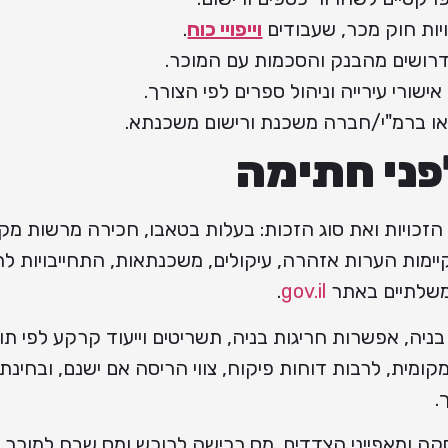
יות חוק מכר, שעבודים
וייפויי כוח
.
דרושים מהבנק והסכמות עם המוכר.
ישורי עירייה וניהול ספרים לפי הצורך.
 או ברמ"י/חברה משכנת ורישום משכנתא.
פני חתימה
הזכויות ואת סוג הזכות: בעלות בטאבו, חכירה מרשות מק
ימות הערות אזהרה, עיקולים, משכנתאות, התחייבויות לר
ממשלתיים באתר
gov.il
.
יה, אפשרות חריגות בניה, תשריטים וייעוד קרקע לפי תוכ
ומית, לרבות דוחות פיקוח, צווי הריסה אם ישנם, ובחינת
.
 ומאפייני הצדדים. מס רכישה לרוכש ומס שבח למוכר