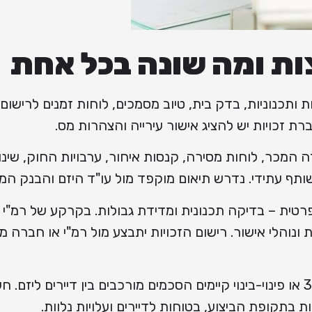
ות ומה שונה בכל אחת
 ותכנוניות, בדק בית, טיוב מסמכים, לוחות זמנים לרישום
ת זכויות יש להציג אישור עירייה והצהרות מס.
המכר, לוחות מסירה, קנסות איחור, ערבויות החוק, שינוי
משותף עתידי. נדרש תיאום מוקפד מול עו"ד היזם והבנק המל
ית – בדיקה תכנונית ומדידת גבולות. בקרקע של רמ"י 
ת ונוהלי אישור. רישום הזכויות יתבצע מול רמ"י או חברה 
בפרויקטים של תמ"א 38 או פינוי-בינוי קיימים הסכמים מורכבים בין דיירים ליזם. 
ירות בתקופת הביצוע, בטוחות לדיירים ועלויות נלוות.