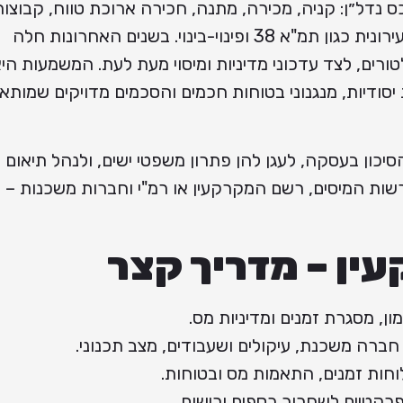
נדל״ן: קניה, מכירה, מתנה, חכירה ארוכת טווח, קבוצות
רכישה, קומבינציה, וכן עסקאות התחדשות עירונית כגון תמ"א 38 ופינוי-בינוי. בשנים האחרונות חלה
ורים, לצד עדכוני מדיניות ומיסוי מעת לעת. המשמעות הי
סודיות, מנגנוני בטוחות חכמים והסכמים מדויקים שמותא
כון בעסקה, לעגן להן פתרון משפטי ישים, ולנהל תיאום ב
רשות המיסים, רשם המקרקעין או רמ"י וחברות משכנות – 
ין – מדריך קצר
ון, מסגרת זמנים ומדיניות מס.
חברה משכנת, עיקולים ושעבודים, מצב תכנוני.
חות זמנים, התאמות מס ובטוחות.
פרקטיים לשחרור כספים ורישום.