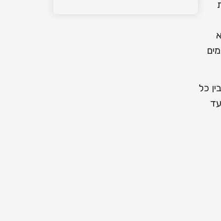
א
מים
ין כל
עד