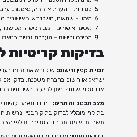
בטוחות – הערת אזהרה, נאמנות, ערבו
מימון – שמאות, משכנתא, האישורים ה
מיסים ואישורים – מס רכישה, מס שבח, א
מסירה ורישום – העברת זכויות בטאבו
בדיקות קריטיות ל
זכויות קניין ורישום:
יש לוודא את זהות בעלי 
ישראל או רישום בחברה משכנת. בדקו אם קי
או הסכמי שיתוף. ניתן להיעזר בשירותים ה
מצב תכנוני והיתרים:
בחנו התאמה להיתרי בנ
בתוקף. מומלץ לבדוק בתיק הבניין ברשות המק
תשתיות ועומסי תחבורה סביבתיים לפי הצורך
בדיקות מיסוי:
מבנה המס מושפע מסוג העסקה